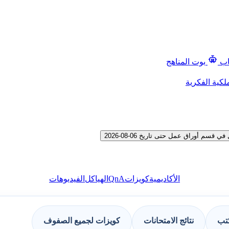
اب
بوت المناهج
لكية الفكرية
 أوراق عمل حتى تاريخ 06-08-2026
QnA
الأكاديمية
كويزات
الهياكل
الفيديوهات
كتب
نتائج الامتحانات
كويزات لجميع الصفوف