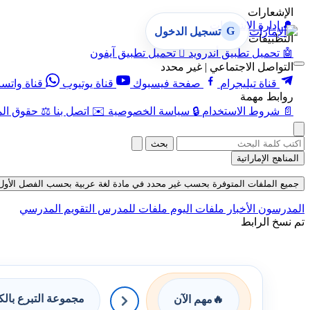
الإشعارات
🔔
إدارة الإشعارات
G
تسجيل الدخول
التطبيقات
🤖
تحميل تطبيق أندرويد

تحميل تطبيق آيفون
التواصل الاجتماعي | غير محدد
قناة تيليجرام
صفحة فيسبوك
قناة يوتيوب
قناة واتس
روابط مهمة
📄
شروط الاستخدام
🔒
سياسة الخصوصية
✉️
اتصل بنا
⚖️
حقوق الم
بحث
المناهج الإماراتية
جميع الملفات المتوفرة بحسب غير محدد في مادة لغة عربية بحسب الفصل الأول في قسم
المدرسون
الأخبار
ملفات اليوم
ملفات للمدرس
التقويم المدرسي
تم نسخ الرابط
مجموعة التبرع بال
🔥
مهم الآن