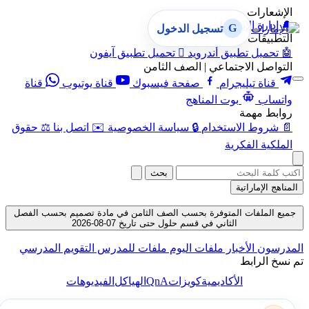
عارات
ارة الإشعارات
G
تسجيل الدخول
بيقات
ميل تطبيق أندرويد

تحميل تطبيق آيفون
صل الاجتماعي | الصف الثامن
ناة تيليجرام
صفحة فيسبوك
قناة يوتيوب
قناة
اب
بوت المناهج
ط مهمة
روط الاستخدام
🔒
سياسة الخصوصية
✉️
اتصل بنا
⚖️
حقوق
ية الفكرية
بحث
الإماراتية
لملفات المتوفرة بحسب الصف الثامن في مادة تصميم بحسب الفصل
الثاني في قسم حلول حتى تاريخ 07-08-2026
سون
الأخبار
ملفات اليوم
ملفات للمدرس
التقويم المدرسي
الرابط
QnA
الأكاديمية
كويزات
الهياكل
الفيديوهات