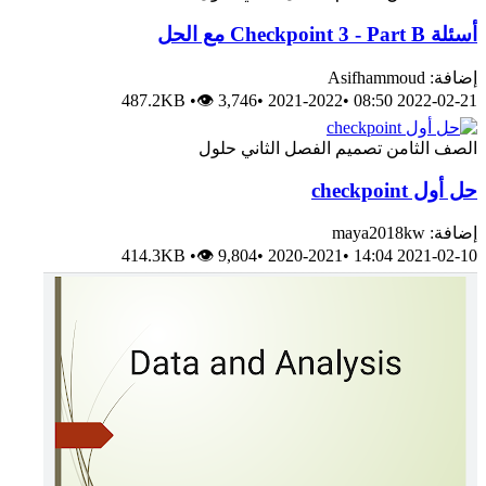
حل
A
487.2KB
•
👁 3,746
•
2021-2022
•
2022-0
لثامن
تصميم
الفصل الثاني
حلول
check
m
414.3KB
•
👁 9,804
•
2020-2021
•
2021-0