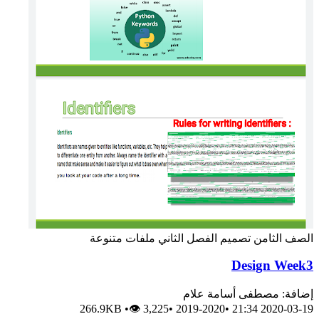
لثامن
تصميم
الفصل الثاني
ملفات متنوعة
Design 
 مصطفى أسامة علام
266.9KB
•
👁 3,225
•
2019-2020
•
2020-0