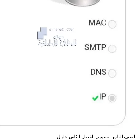
لثامن
تصميم
الفصل الثاني
حلول