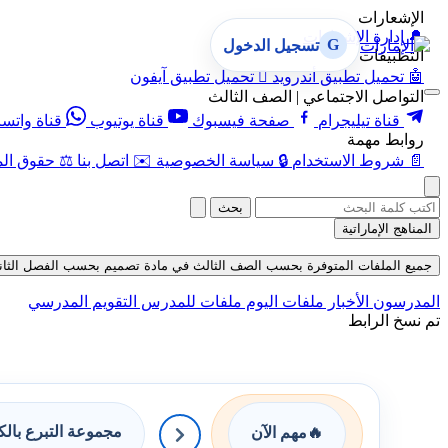
الإشعارات
🔔
إدارة الإشعارات
G
تسجيل الدخول
التطبيقات
🤖
تحميل تطبيق أندرويد

تحميل تطبيق آيفون
التواصل الاجتماعي | الصف الثالث
قناة تيليجرام
صفحة فيسبوك
قناة يوتيوب
قناة واتس
روابط مهمة
📄
شروط الاستخدام
🔒
سياسة الخصوصية
✉️
اتصل بنا
⚖️
حقوق الم
بحث
المناهج الإماراتية
جميع الملفات المتوفرة بحسب الصف الثالث في مادة تصميم بحسب الفصل الثاني في قس
المدرسون
الأخبار
ملفات اليوم
ملفات للمدرس
التقويم المدرسي
تم نسخ الرابط
مجموعة التبرع بال
🔥
مهم الآن