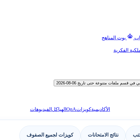
اب
بوت المناهج
لكية الفكرية
م ملفات متنوعة حتى تاريخ 06-08-2026
QnA
الأكاديمية
كويزات
الهياكل
الفيديوهات
كتب
نتائج الامتحانات
كويزات لجميع الصفوف