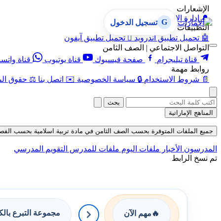
الإشعارات
🔔
إدارة الإشعارات
G
تسجيل الدخول
التطبيقات
🤖
تحميل تطبيق أندرويد

تحميل تطبيق آيفون
التواصل الاجتماعي | الصف الثامن
قناة تيليجرام
صفحة فيسبوك
قناة يوتيوب
قناة واتس
روابط مهمة
📄
شروط الاستخدام
🔒
سياسة الخصوصية
✉️
اتصل بنا
⚖️
حقوق الم
بحث
المناهج الإماراتية
جميع الملفات المتوفرة بحسب الصف الثامن في مادة تربية اسلامية بحسب الفصل الأول
المدرسون
الأخبار
ملفات اليوم
ملفات للمدرس
التقويم المدرسي
تم نسخ الرابط
مجموعة التبرع بال
🔥
مهم الآن