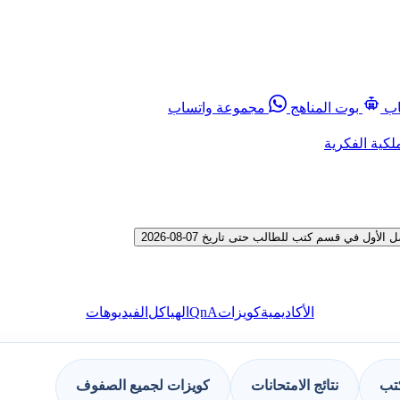
اب
بوت المناهج
مجموعة واتساب
لكية الفكرية
 في قسم كتب للطالب حتى تاريخ 07-08-2026
QnA
الأكاديمية
كويزات
الهياكل
الفيديوهات
كتب
نتائج الامتحانات
كويزات لجميع الصفوف