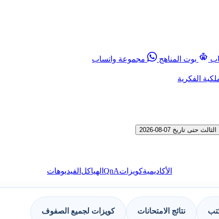
اب
بوت المناهج
مجموعة واتساب
لكية الفكرية
QnA
الأكاديمية
كويزات
الهياكل
الفيديوهات
كتب
نتائج الامتحانات
كويزات لجميع الصفوف