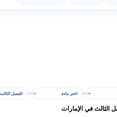
>>
>>