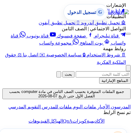
الإشعارات
🔔
إدارة الإشعارات
G
تسجيل الدخول
التطبيقات
🤖
تحميل تطبيق أندرويد

تحميل تطبيق آيفون
التواصل الاجتماعي | الصف الثامن
قناة تيليجرام
صفحة فيسبوك
قناة يوتيوب
قناة
واتساب
بوت المناهج
مجموعة واتساب
روابط مهمة
📄
شروط الاستخدام
🔒
سياسة الخصوصية
✉️
اتصل بنا
⚖️
حقوق
الملكية الفكرية
بحث
المناهج الإماراتية
جميع الملفات المتوفرة بحسب الصف الثامن في مادة computer بحسب
الفصل الأول حتى تاريخ 07-08-2026
المدرسون
الأخبار
ملفات اليوم
ملفات للمدرس
التقويم المدرسي
تم نسخ الرابط
QnA
الأكاديمية
كويزات
الهياكل
الفيديوهات