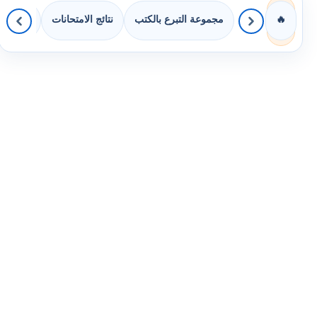
مجموعة التبرع بالكتب
نتائج الامتحانات
كويزات 
🔥