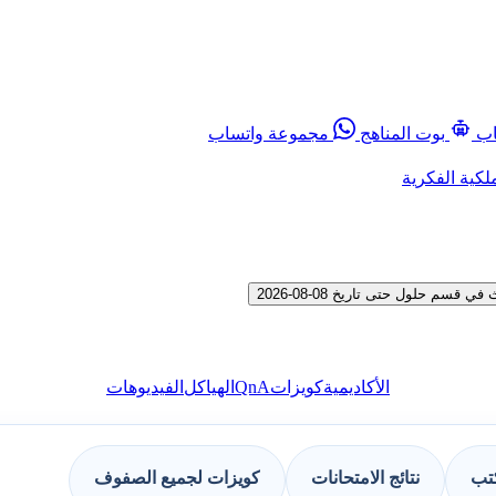
اب
بوت المناهج
مجموعة واتساب
لكية الفكرية
 حلول حتى تاريخ 08-08-2026
QnA
الأكاديمية
كويزات
الهياكل
الفيديوهات
كتب
نتائج الامتحانات
كويزات لجميع الصفوف