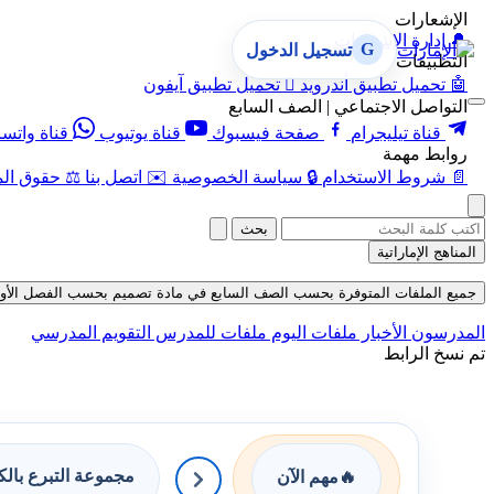
الإشعارات
🔔
إدارة الإشعارات
G
تسجيل الدخول
التطبيقات
🤖
تحميل تطبيق أندرويد

تحميل تطبيق آيفون
التواصل الاجتماعي | الصف السابع
قناة تيليجرام
صفحة فيسبوك
قناة يوتيوب
قناة واتس
روابط مهمة
📄
شروط الاستخدام
🔒
سياسة الخصوصية
✉️
اتصل بنا
⚖️
حقوق الم
بحث
المناهج الإماراتية
جميع الملفات المتوفرة بحسب الصف السابع في مادة تصميم بحسب الفصل الأول في قسم
المدرسون
الأخبار
ملفات اليوم
ملفات للمدرس
التقويم المدرسي
تم نسخ الرابط
مجموعة التبرع بال
🔥
مهم الآن