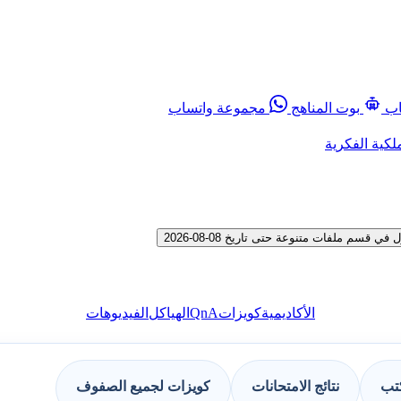
اب
بوت المناهج
مجموعة واتساب
لكية الفكرية
 ملفات متنوعة حتى تاريخ 08-08-2026
QnA
الأكاديمية
كويزات
الهياكل
الفيديوهات
كتب
نتائج الامتحانات
كويزات لجميع الصفوف