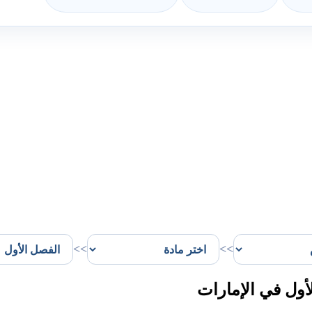
>>
>>