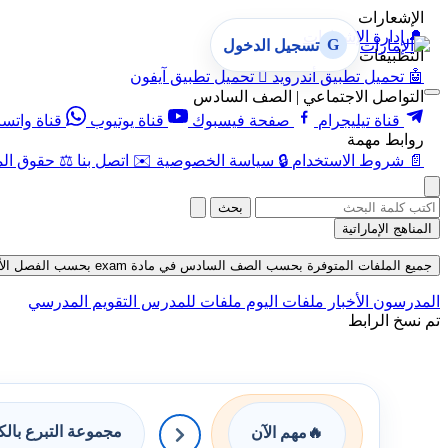
الإشعارات
🔔
إدارة الإشعارات
G
تسجيل الدخول
التطبيقات
🤖
تحميل تطبيق أندرويد

تحميل تطبيق آيفون
التواصل الاجتماعي | الصف السادس
قناة تيليجرام
صفحة فيسبوك
قناة يوتيوب
قناة واتس
روابط مهمة
📄
شروط الاستخدام
🔒
سياسة الخصوصية
✉️
اتصل بنا
⚖️
حقوق الم
بحث
المناهج الإماراتية
جميع الملفات المتوفرة بحسب الصف السادس في مادة exam بحسب الفصل الأول حتى تاريخ 06-08-2026
المدرسون
الأخبار
ملفات اليوم
ملفات للمدرس
التقويم المدرسي
تم نسخ الرابط
مجموعة التبرع بال
🔥
مهم الآن