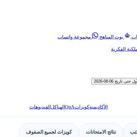
اب
بوت المناهج
مجموعة واتساب
لكية الفكرية
QnA
الأكاديمية
كويزات
الهياكل
الفيديوهات
كتب
نتائج الامتحانات
كويزات لجميع الصفوف