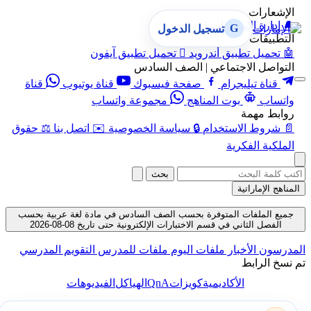
الإشعارات
🔔
إدارة الإشعارات
G
تسجيل الدخول
التطبيقات
🤖
تحميل تطبيق أندرويد

تحميل تطبيق آيفون
التواصل الاجتماعي | الصف السادس
قناة تيليجرام
صفحة فيسبوك
قناة يوتيوب
قناة
واتساب
بوت المناهج
مجموعة واتساب
روابط مهمة
📄
شروط الاستخدام
🔒
سياسة الخصوصية
✉️
اتصل بنا
⚖️
حقوق
الملكية الفكرية
بحث
المناهج الإماراتية
جميع الملفات المتوفرة بحسب الصف السادس في مادة لغة عربية بحسب
الفصل الثاني في قسم الاختبارات الإلكترونية حتى تاريخ 08-08-2026
المدرسون
الأخبار
ملفات اليوم
ملفات للمدرس
التقويم المدرسي
تم نسخ الرابط
QnA
الأكاديمية
كويزات
الهياكل
الفيديوهات