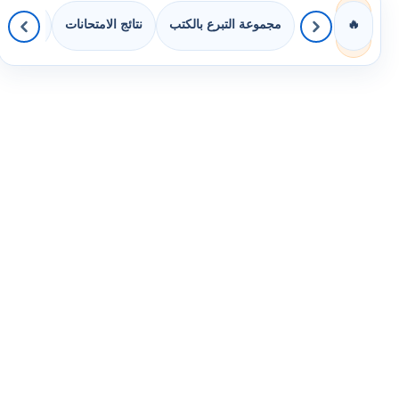
مجموعة التبرع بالكتب
نتائج الامتحانات
كويزات 
🔥