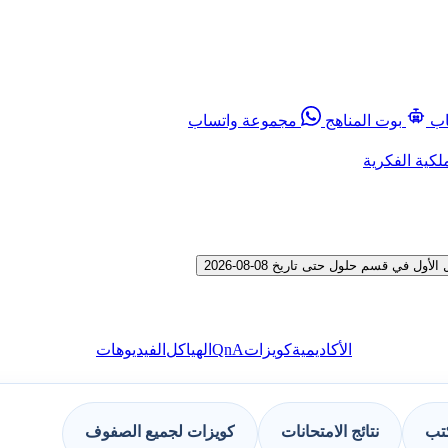
اب
بوت المناهج
مجموعة واتساب
لكية الفكرية
ي قسم حلول حتى تاريخ 08-08-2026
QnA
الأكاديمية
كويزات
الهياكل
الفيديوهات
كتب
نتائج الامتحانات
كويزات لجميع الصفوف