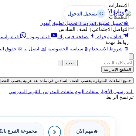
الإشعارات
🔔
إدارة الإشعارات
G
تسجيل الدخول
التطبيقات
🤖
تحميل تطبيق أندرويد

تحميل تطبيق آيفون
التواصل الاجتماعي | الصف السادس
قناة تيليجرام
صفحة فيسبوك
قناة يوتيوب
قناة واتس
روابط مهمة
📄
شروط الاستخدام
🔒
سياسة الخصوصية
✉️
اتصل بنا
⚖️
حقوق الم
بحث
المناهج الإماراتية
جميع الملفات المتوفرة بحسب الصف السادس في مادة لغة عربية بحسب الفصل الأول ف
المدرسون
الأخبار
ملفات اليوم
ملفات للمدرس
التقويم المدرسي
تم نسخ الرابط
مجموعة التبرع بال
🔥
مهم الآن