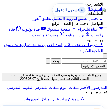
الإشعارات
🔔
إدارة الإشعارات
G
تسجيل الدخول
التطبيقات
🤖
تحميل تطبيق أندرويد

تحميل تطبيق آيفون
التواصل الاجتماعي | الصف الرابع
قناة تيليجرام
صفحة فيسبوك
قناة يوتيوب
قناة
واتساب
بوت المناهج
مجموعة واتساب
روابط مهمة
📄
شروط الاستخدام
🔒
سياسة الخصوصية
✉️
اتصل بنا
⚖️
حقوق
الملكية الفكرية
بحث
المناهج الإماراتية
جميع الملفات المتوفرة بحسب الصف الرابع في مادة اجتماعيات بحسب
الفصل الثالث في قسم حلول حتى تاريخ 07-08-2026
المدرسون
الأخبار
ملفات اليوم
ملفات للمدرس
التقويم المدرسي
تم نسخ الرابط
QnA
الأكاديمية
كويزات
الهياكل
الفيديوهات