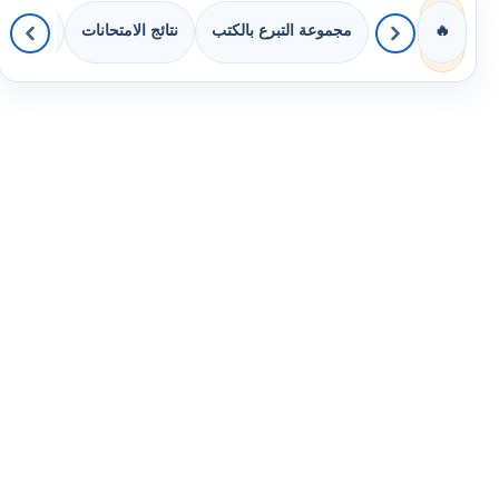
مجموعة التبرع بالكتب
نتائج الامتحانات
كويزات 
🔥