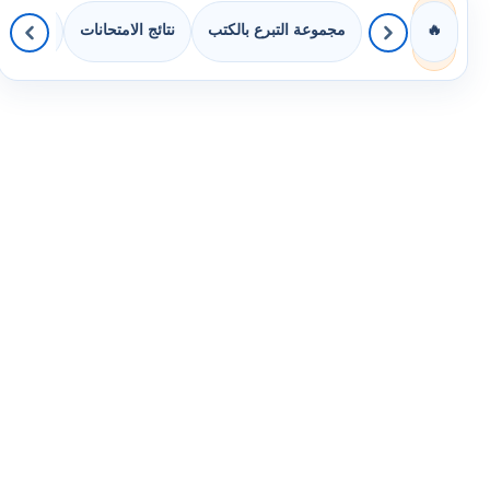
مجموعة التبرع بالكتب
نتائج الامتحانات
كويزات 
🔥