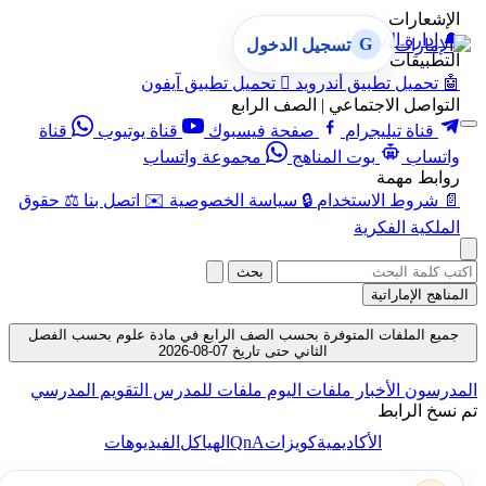
الإشعارات
🔔
إدارة الإشعارات
G
تسجيل الدخول
التطبيقات
🤖
تحميل تطبيق أندرويد

تحميل تطبيق آيفون
التواصل الاجتماعي | الصف الرابع
قناة تيليجرام
صفحة فيسبوك
قناة يوتيوب
قناة
واتساب
بوت المناهج
مجموعة واتساب
روابط مهمة
📄
شروط الاستخدام
🔒
سياسة الخصوصية
✉️
اتصل بنا
⚖️
حقوق
الملكية الفكرية
بحث
المناهج الإماراتية
جميع الملفات المتوفرة بحسب الصف الرابع في مادة علوم بحسب الفصل
الثاني حتى تاريخ 07-08-2026
المدرسون
الأخبار
ملفات اليوم
ملفات للمدرس
التقويم المدرسي
تم نسخ الرابط
QnA
الأكاديمية
كويزات
الهياكل
الفيديوهات