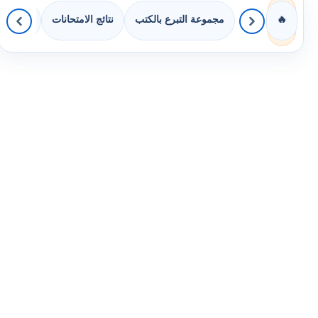
مجموعة التبرع بالكتب
نتائج الامتحانات
كويزات 
🔥