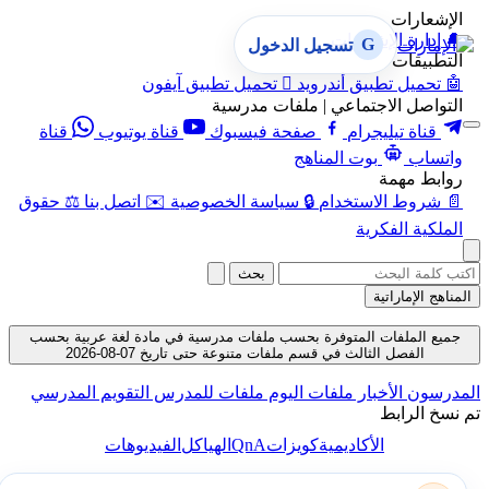
الإشعارات
🔔
إدارة الإشعارات
G
تسجيل الدخول
التطبيقات
🤖
تحميل تطبيق أندرويد

تحميل تطبيق آيفون
التواصل الاجتماعي | ملفات مدرسية
قناة تيليجرام
صفحة فيسبوك
قناة يوتيوب
قناة
واتساب
بوت المناهج
روابط مهمة
📄
شروط الاستخدام
🔒
سياسة الخصوصية
✉️
اتصل بنا
⚖️
حقوق
الملكية الفكرية
بحث
المناهج الإماراتية
جميع الملفات المتوفرة بحسب ملفات مدرسية في مادة لغة عربية بحسب
الفصل الثالث في قسم ملفات متنوعة حتى تاريخ 07-08-2026
المدرسون
الأخبار
ملفات اليوم
ملفات للمدرس
التقويم المدرسي
تم نسخ الرابط
QnA
الأكاديمية
كويزات
الهياكل
الفيديوهات