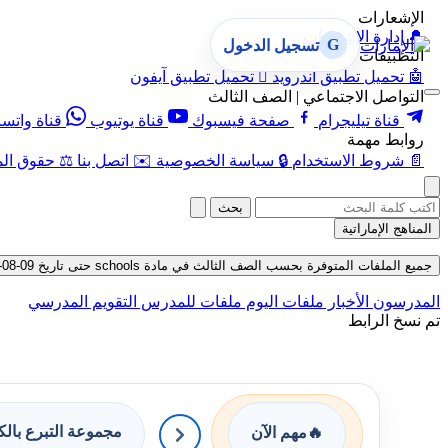
الإشعارات
🔔
إدارة الإشعارات
G
تسجيل الدخول
التطبيقات
🤖
تحميل تطبيق أندرويد

تحميل تطبيق آيفون
التواصل الاجتماعي | الصف الثالث
قناة تيليجرام
صفحة فيسبوك
قناة يوتيوب
قناة واتس
روابط مهمة
📄
شروط الاستخدام
🔒
سياسة الخصوصية
✉️
اتصل بنا
⚖️
حقوق الم
بحث
المناهج الإماراتية
جميع الملفات المتوفرة بحسب الصف الثالث في مادة schools حتى تاريخ 09-08-2026
المدرسون
الأخبار
ملفات اليوم
ملفات للمدرس
التقويم المدرسي
تم نسخ الرابط
مجموعة التبرع بال
🔥
مهم الآن