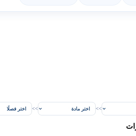
>>
>>