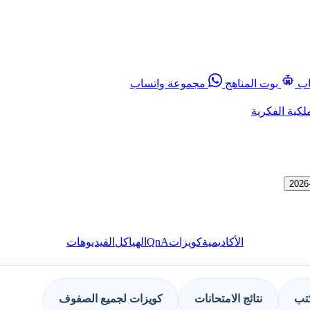
اب
بوت المناهج
مجموعة واتساب
لكية الفكرية
QnA
الأكاديمية
كويزات
الهياكل
الفيديوهات
كتب
نتائج الامتحانات
كويزات لجميع الصفوف