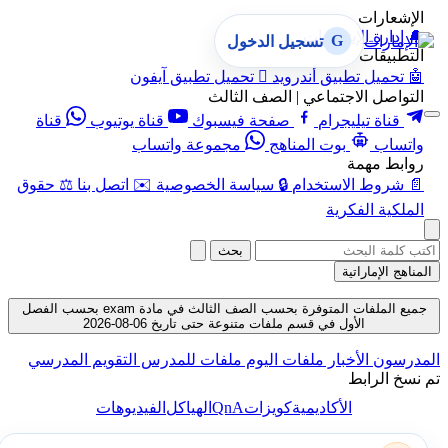
الإشعارات
🔔
إدارة الإشعارات
G
تسجيل الدخول
التطبيقات
🤖
تحميل تطبيق أندرويد

تحميل تطبيق آيفون
التواصل الاجتماعي | الصف الثالث
قناة تيليجرام
صفحة فيسبوك
قناة يوتيوب
قناة
واتساب
بوت المناهج
مجموعة واتساب
روابط مهمة
📄
شروط الاستخدام
🔒
سياسة الخصوصية
✉️
اتصل بنا
⚖️
حقوق
الملكية الفكرية
بحث
المناهج الإماراتية
جميع الملفات المتوفرة بحسب الصف الثالث في مادة exam بحسب الفصل
الأول في قسم ملفات متنوعة حتى تاريخ 06-08-2026
المدرسون
الأخبار
ملفات اليوم
ملفات للمدرس
التقويم المدرسي
تم نسخ الرابط
QnA
الأكاديمية
كويزات
الهياكل
الفيديوهات