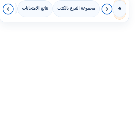
مجموعة التبرع بالكتب
نتائج الامتحانات
كويزات 
🔥