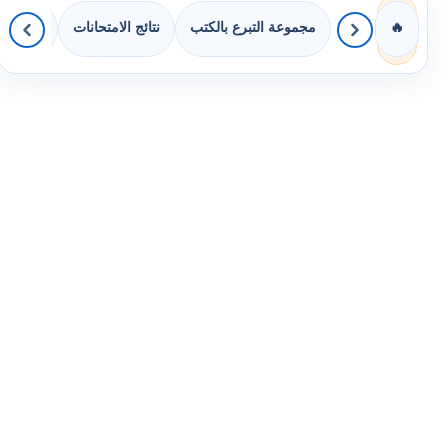
مجموعة التبرع بالكتب
نتائج الامتحانات
كويزات 
🔥