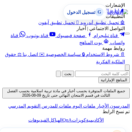
الإشعارات
🔔
إدارة الإشعارات
G
تسجيل الدخول
التطبيقات
🤖
تحميل تطبيق أندرويد

تحميل تطبيق آيفون
التواصل الاجتماعي | أخبار
قناة تيليجرام
صفحة فيسبوك
قناة يوتيوب
قناة
واتساب
بوت المناهج
روابط مهمة
📄
شروط الاستخدام
🔒
سياسة الخصوصية
✉️
اتصل بنا
⚖️
حقوق
الملكية الفكرية
بحث
المناهج الإماراتية
جميع الملفات المتوفرة بحسب أخبار في مادة تربية اسلامية بحسب الفصل
الثالث في قسم الامتحان النهائي حتى تاريخ 09-08-2026
المدرسون
الأخبار
ملفات اليوم
ملفات للمدرس
التقويم المدرسي
تم نسخ الرابط
QnA
الأكاديمية
كويزات
الهياكل
الفيديوهات