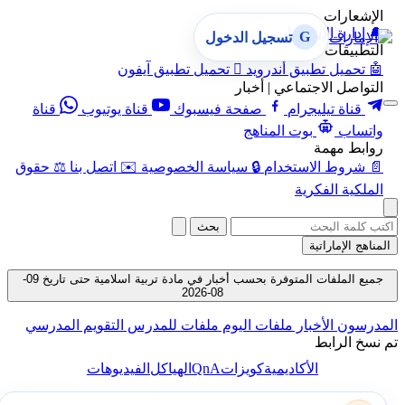
الإشعارات
🔔
إدارة الإشعارات
G
تسجيل الدخول
التطبيقات
🤖
تحميل تطبيق أندرويد

تحميل تطبيق آيفون
التواصل الاجتماعي | أخبار
قناة تيليجرام
صفحة فيسبوك
قناة يوتيوب
قناة
واتساب
بوت المناهج
روابط مهمة
📄
شروط الاستخدام
🔒
سياسة الخصوصية
✉️
اتصل بنا
⚖️
حقوق
الملكية الفكرية
بحث
المناهج الإماراتية
جميع الملفات المتوفرة بحسب أخبار في مادة تربية اسلامية حتى تاريخ 09-
08-2026
المدرسون
الأخبار
ملفات اليوم
ملفات للمدرس
التقويم المدرسي
تم نسخ الرابط
QnA
الأكاديمية
كويزات
الهياكل
الفيديوهات