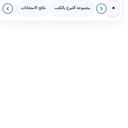
مجموعة التبرع بالكتب
نتائج الامتحانات
كويزات 
🔥