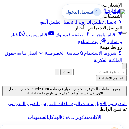
الإشعارات
🔔
إدارة الإشعارات
G
تسجيل الدخول
التطبيقات
🤖
تحميل تطبيق أندرويد

تحميل تطبيق آيفون
التواصل الاجتماعي | أخبار
قناة تيليجرام
صفحة فيسبوك
قناة يوتيوب
قناة
واتساب
بوت المناهج
روابط مهمة
📄
شروط الاستخدام
🔒
سياسة الخصوصية
✉️
اتصل بنا
⚖️
حقوق
الملكية الفكرية
بحث
المناهج الإماراتية
جميع الملفات المتوفرة بحسب أخبار في مادة curriculum بحسب الفصل
الأول في قسم أوراق عمل حتى تاريخ 06-08-2026
المدرسون
الأخبار
ملفات اليوم
ملفات للمدرس
التقويم المدرسي
تم نسخ الرابط
QnA
الأكاديمية
كويزات
الهياكل
الفيديوهات