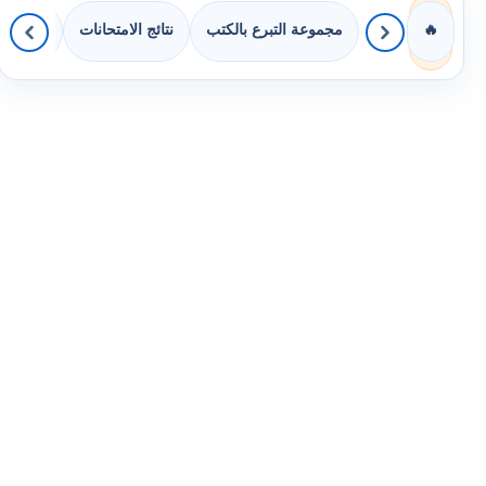
مجموعة التبرع بالكتب
نتائج الامتحانات
كويزات 
🔥