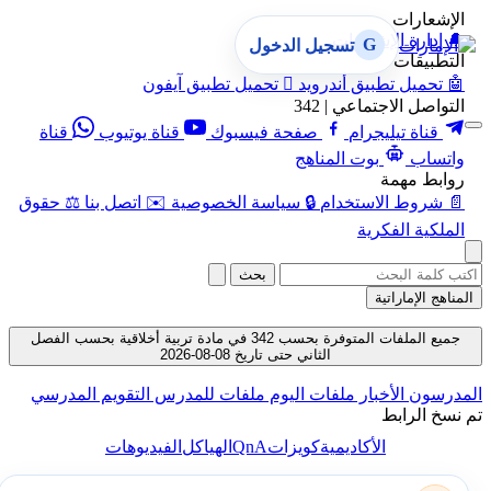
الإشعارات
🔔
إدارة الإشعارات
G
تسجيل الدخول
التطبيقات
🤖
تحميل تطبيق أندرويد

تحميل تطبيق آيفون
التواصل الاجتماعي | 342
قناة تيليجرام
صفحة فيسبوك
قناة يوتيوب
قناة
واتساب
بوت المناهج
روابط مهمة
📄
شروط الاستخدام
🔒
سياسة الخصوصية
✉️
اتصل بنا
⚖️
حقوق
الملكية الفكرية
بحث
المناهج الإماراتية
جميع الملفات المتوفرة بحسب 342 في مادة تربية أخلاقية بحسب الفصل
الثاني حتى تاريخ 08-08-2026
المدرسون
الأخبار
ملفات اليوم
ملفات للمدرس
التقويم المدرسي
تم نسخ الرابط
QnA
الأكاديمية
كويزات
الهياكل
الفيديوهات