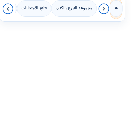
مجموعة التبرع بالكتب
نتائج الامتحانات
كويزات 
🔥