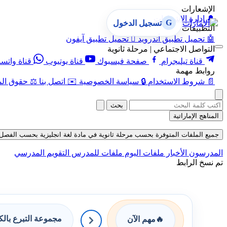
الإشعارات
🔔
إدارة الإشعارات
G
تسجيل الدخول
التطبيقات
🤖
تحميل تطبيق أندرويد

تحميل تطبيق آيفون
التواصل الاجتماعي | مرحلة ثانوية
قناة تيليجرام
صفحة فيسبوك
قناة يوتيوب
قناة واتس
روابط مهمة
📄
شروط الاستخدام
🔒
سياسة الخصوصية
✉️
اتصل بنا
⚖️
حقوق الم
بحث
المناهج الإماراتية
جميع الملفات المتوفرة بحسب مرحلة ثانوية في مادة لغة انجليزية بحسب الفصل الثالث
المدرسون
الأخبار
ملفات اليوم
ملفات للمدرس
التقويم المدرسي
تم نسخ الرابط
مجموعة التبرع بال
🔥
مهم الآن