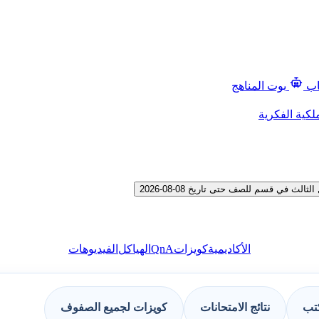
اب
بوت المناهج
لكية الفكرية
 في قسم للصف حتى تاريخ 08-08-2026
QnA
الأكاديمية
كويزات
الهياكل
الفيديوهات
كتب
نتائج الامتحانات
كويزات لجميع الصفوف