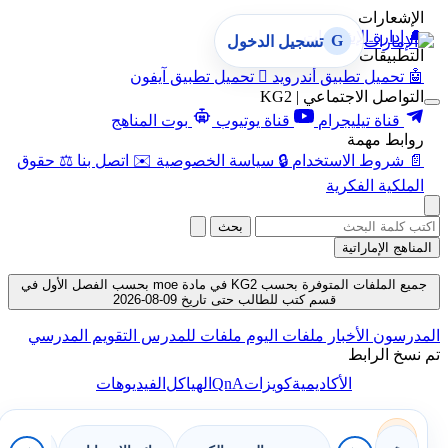
الإشعارات
🔔
إدارة الإشعارات
G
تسجيل الدخول
التطبيقات
🤖
تحميل تطبيق أندرويد

تحميل تطبيق آيفون
التواصل الاجتماعي | KG2
قناة تيليجرام
قناة يوتيوب
بوت المناهج
روابط مهمة
📄
شروط الاستخدام
🔒
سياسة الخصوصية
✉️
اتصل بنا
⚖️
حقوق
الملكية الفكرية
بحث
المناهج الإماراتية
جميع الملفات المتوفرة بحسب KG2 في مادة moe بحسب الفصل الأول في
قسم كتب للطالب حتى تاريخ 09-08-2026
المدرسون
الأخبار
ملفات اليوم
ملفات للمدرس
التقويم المدرسي
تم نسخ الرابط
QnA
الأكاديمية
كويزات
الهياكل
الفيديوهات