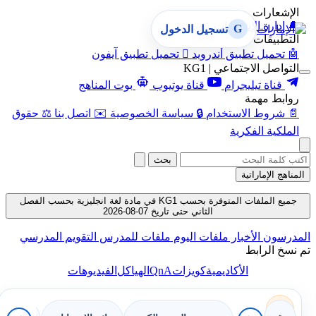
الإشعارات
🔔
إدارة الإشعارات
G
تسجيل الدخول
التطبيقات
🤖
تحميل تطبيق أندرويد

تحميل تطبيق آيفون
التواصل الاجتماعي | KG1
قناة تيليجرام
قناة يوتيوب
بوت المناهج
روابط مهمة
📄
شروط الاستخدام
🔒
سياسة الخصوصية
✉️
اتصل بنا
⚖️
حقوق
الملكية الفكرية
بحث
المناهج الإماراتية
جميع الملفات المتوفرة بحسب KG1 في مادة لغة انجليزية بحسب الفصل
الثاني حتى تاريخ 07-08-2026
المدرسون
الأخبار
ملفات اليوم
ملفات للمدرس
التقويم المدرسي
تم نسخ الرابط
QnA
الأكاديمية
كويزات
الهياكل
الفيديوهات