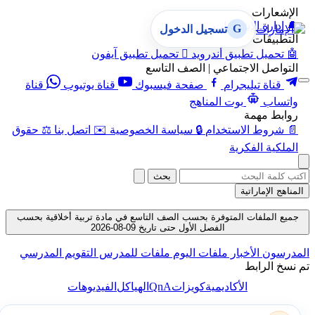
الإشعارات
🔔
إدارة الإشعارات
G
تسجيل الدخول
التطبيقات
🤖
تحميل تطبيق أندرويد

تحميل تطبيق آيفون
التواصل الاجتماعي | الصف التاسع
قناة تيليجرام
صفحة فيسبوك
قناة يوتيوب
قناة
واتساب
بوت المناهج
روابط مهمة
📄
شروط الاستخدام
🔒
سياسة الخصوصية
✉️
اتصل بنا
⚖️
حقوق
الملكية الفكرية
بحث
المناهج الإماراتية
جميع الملفات المتوفرة بحسب الصف التاسع في مادة تربية أخلاقية بحسب
الفصل الأول حتى تاريخ 09-08-2026
المدرسون
الأخبار
ملفات اليوم
ملفات للمدرس
التقويم المدرسي
تم نسخ الرابط
QnA
الأكاديمية
كويزات
الهياكل
الفيديوهات