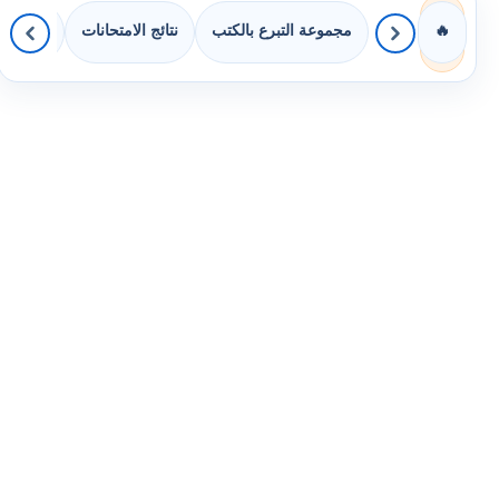
مجموعة التبرع بالكتب
نتائج الامتحانات
كويزات 
🔥