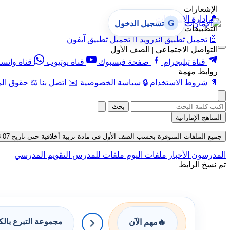
الإشعارات
🔔
إدارة الإشعارات
G
تسجيل الدخول
التطبيقات
🤖
تحميل تطبيق أندرويد

تحميل تطبيق آيفون
التواصل الاجتماعي | الصف الأول
قناة تيليجرام
صفحة فيسبوك
قناة يوتيوب
قناة واتس
روابط مهمة
📄
شروط الاستخدام
🔒
سياسة الخصوصية
✉️
اتصل بنا
⚖️
حقوق الم
بحث
المناهج الإماراتية
جميع الملفات المتوفرة بحسب الصف الأول في مادة تربية أخلاقية حتى تاريخ 07-08-2026
المدرسون
الأخبار
ملفات اليوم
ملفات للمدرس
التقويم المدرسي
تم نسخ الرابط
مجموعة التبرع بال
🔥
مهم الآن