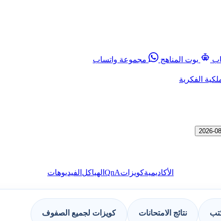
اب
بوت المناهج
مجموعة واتساب
لكية الفكرية
QnA
الأكاديمية
كويزات
الهياكل
الفيديوهات
كتب
نتائج الامتحانات
كويزات لجميع الصفوف