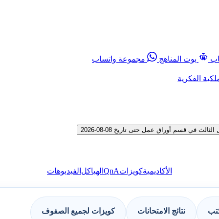
اب
بوت المناهج
مجموعة واتساب
لكية الفكرية
 في قسم أوراق عمل حتى تاريخ 08-08-2026
QnA
الأكاديمية
كويزات
الهياكل
الفيديوهات
كتب
نتائج الامتحانات
كويزات لجميع الصفوف