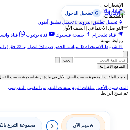
الإشعارات
🔔
إدارة الإشعارات
G
تسجيل الدخول
التطبيقات
🤖
تحميل تطبيق أندرويد

تحميل تطبيق آيفون
التواصل الاجتماعي | الصف الأول
قناة تيليجرام
صفحة فيسبوك
قناة يوتيوب
قناة واتس
روابط مهمة
📄
شروط الاستخدام
🔒
سياسة الخصوصية
✉️
اتصل بنا
⚖️
حقوق الم
بحث
المناهج الإماراتية
جميع الملفات المتوفرة بحسب الصف الأول في مادة تربية اسلامية بحسب الفصل الثالث
المدرسون
الأخبار
ملفات اليوم
ملفات للمدرس
التقويم المدرسي
تم نسخ الرابط
مجموعة التبرع بال
🔥
مهم الآن