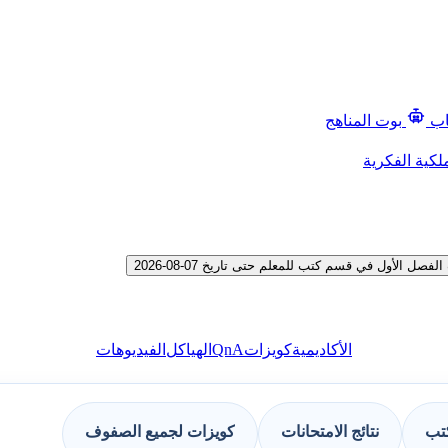
اب
بوت المناهج
لكية الفكرية
لأول في قسم كتب للمعلم حتى تاريخ 07-08-2026
QnA
الأكاديمية
كويزات
الهياكل
الفيديوهات
كتب
نتائج الامتحانات
كويزات لجميع الصفوف