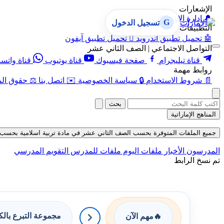
الإشعارات
🔔
إدارة الإشعارات
G
تسجيل الدخول
التطبيقات
🤖
تحميل تطبيق أندرويد

تحميل تطبيق آيفون
التواصل الاجتماعي | الصف الثاني عشر
قناة تيليجرام
صفحة فيسبوك
قناة يوتيوب
قناة واتس
روابط مهمة
📄
شروط الاستخدام
🔒
سياسة الخصوصية
✉️
اتصل بنا
⚖️
حقوق الم
بحث
المناهج الإماراتية
جميع الملفات المتوفرة بحسب الصف الثاني عشر في مادة تربية اسلامية بحسب الفصل ا
المدرسون
الأخبار
ملفات اليوم
ملفات للمدرس
التقويم المدرسي
تم نسخ الرابط
مجموعة التبرع بال
🔥
مهم الآن