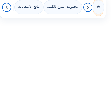
مجموعة التبرع بالكتب
نتائج الامتحانات
كويزات 
🔥