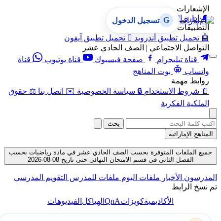
الإشعارات
🔔
إدارة الإشعارات
G
تسجيل الدخول
التطبيقات
🤖
تحميل تطبيق أندرويد

تحميل تطبيق آيفون
التواصل الاجتماعي | الصف الحادي عشر
قناة تيليجرام
صفحة فيسبوك
قناة يوتيوب
قناة
واتساب
بوت المناهج
روابط مهمة
📄
شروط الاستخدام
🔒
سياسة الخصوصية
✉️
اتصل بنا
⚖️
حقوق
الملكية الفكرية
بحث
المناهج الإماراتية
جميع الملفات المتوفرة بحسب الصف الحادي عشر في مادة رياضيات بحسب
الفصل الثاني في قسم الامتحان النهائي حتى تاريخ 08-08-2026
المدرسون
الأخبار
ملفات اليوم
ملفات للمدرس
التقويم المدرسي
تم نسخ الرابط
QnA
الأكاديمية
كويزات
الهياكل
الفيديوهات