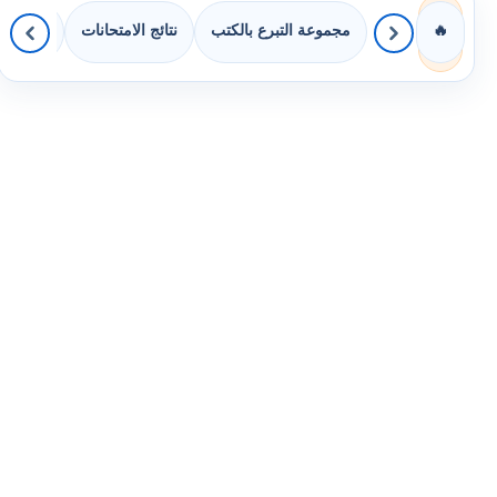
مجموعة التبرع بالكتب
نتائج الامتحانات
كويزات 
🔥