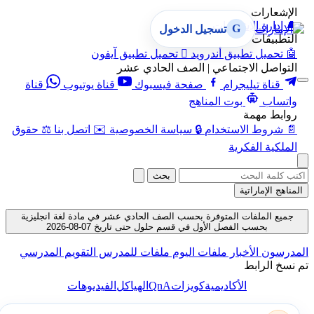
الإشعارات
🔔
إدارة الإشعارات
G
تسجيل الدخول
التطبيقات
🤖
تحميل تطبيق أندرويد

تحميل تطبيق آيفون
التواصل الاجتماعي | الصف الحادي عشر
قناة تيليجرام
صفحة فيسبوك
قناة يوتيوب
قناة
واتساب
بوت المناهج
روابط مهمة
📄
شروط الاستخدام
🔒
سياسة الخصوصية
✉️
اتصل بنا
⚖️
حقوق
الملكية الفكرية
بحث
المناهج الإماراتية
جميع الملفات المتوفرة بحسب الصف الحادي عشر في مادة لغة انجليزية
بحسب الفصل الأول في قسم حلول حتى تاريخ 07-08-2026
المدرسون
الأخبار
ملفات اليوم
ملفات للمدرس
التقويم المدرسي
تم نسخ الرابط
QnA
الأكاديمية
كويزات
الهياكل
الفيديوهات