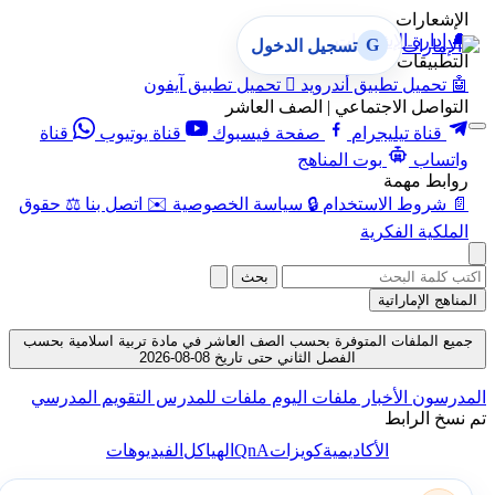
الإشعارات
🔔
إدارة الإشعارات
G
تسجيل الدخول
التطبيقات
🤖
تحميل تطبيق أندرويد

تحميل تطبيق آيفون
التواصل الاجتماعي | الصف العاشر
قناة تيليجرام
صفحة فيسبوك
قناة يوتيوب
قناة
واتساب
بوت المناهج
روابط مهمة
📄
شروط الاستخدام
🔒
سياسة الخصوصية
✉️
اتصل بنا
⚖️
حقوق
الملكية الفكرية
بحث
المناهج الإماراتية
جميع الملفات المتوفرة بحسب الصف العاشر في مادة تربية اسلامية بحسب
الفصل الثاني حتى تاريخ 08-08-2026
المدرسون
الأخبار
ملفات اليوم
ملفات للمدرس
التقويم المدرسي
تم نسخ الرابط
QnA
الأكاديمية
كويزات
الهياكل
الفيديوهات