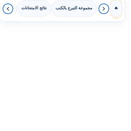
مجموعة التبرع بالكتب
نتائج الامتحانات
كويزات 
🔥