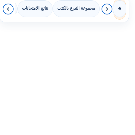
مجموعة التبرع بالكتب
نتائج الامتحانات
كويزات 
🔥