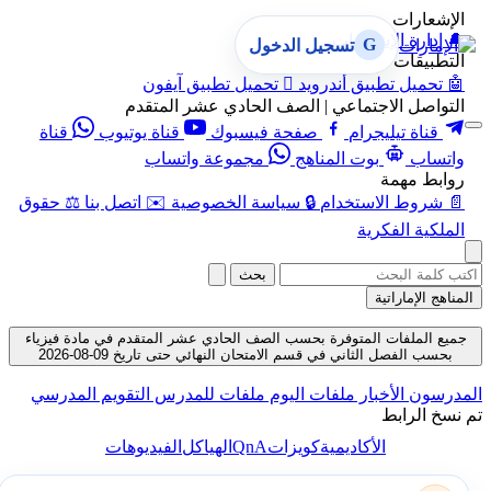
الإشعارات
🔔
إدارة الإشعارات
G
تسجيل الدخول
التطبيقات
🤖
تحميل تطبيق أندرويد

تحميل تطبيق آيفون
التواصل الاجتماعي | الصف الحادي عشر المتقدم
قناة تيليجرام
صفحة فيسبوك
قناة يوتيوب
قناة
واتساب
بوت المناهج
مجموعة واتساب
روابط مهمة
📄
شروط الاستخدام
🔒
سياسة الخصوصية
✉️
اتصل بنا
⚖️
حقوق
الملكية الفكرية
بحث
المناهج الإماراتية
جميع الملفات المتوفرة بحسب الصف الحادي عشر المتقدم في مادة فيزياء
بحسب الفصل الثاني في قسم الامتحان النهائي حتى تاريخ 09-08-2026
المدرسون
الأخبار
ملفات اليوم
ملفات للمدرس
التقويم المدرسي
تم نسخ الرابط
QnA
الأكاديمية
كويزات
الهياكل
الفيديوهات