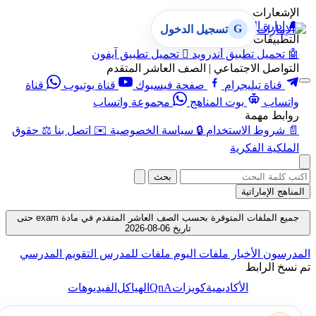
الإشعارات
🔔
إدارة الإشعارات
G
تسجيل الدخول
التطبيقات
🤖
تحميل تطبيق أندرويد

تحميل تطبيق آيفون
التواصل الاجتماعي | الصف العاشر المتقدم
قناة تيليجرام
صفحة فيسبوك
قناة يوتيوب
قناة
واتساب
بوت المناهج
مجموعة واتساب
روابط مهمة
📄
شروط الاستخدام
🔒
سياسة الخصوصية
✉️
اتصل بنا
⚖️
حقوق
الملكية الفكرية
بحث
المناهج الإماراتية
جميع الملفات المتوفرة بحسب الصف العاشر المتقدم في مادة exam حتى
تاريخ 06-08-2026
المدرسون
الأخبار
ملفات اليوم
ملفات للمدرس
التقويم المدرسي
تم نسخ الرابط
QnA
الأكاديمية
كويزات
الهياكل
الفيديوهات