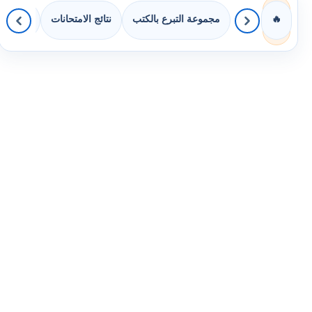
مجموعة التبرع بالكتب
نتائج الامتحانات
كويزات 
🔥