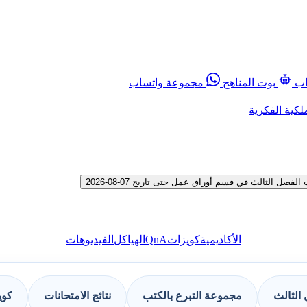
اب
بوت المناهج
مجموعة واتساب
لكية الفكرية
الثالث في قسم أوراق عمل حتى تاريخ 07-08-2026
QnA
الأكاديمية
كويزات
الهياكل
الفيديوهات
الثالث
مجموعة التبرع بالكتب
نتائج الامتحانات
كوي