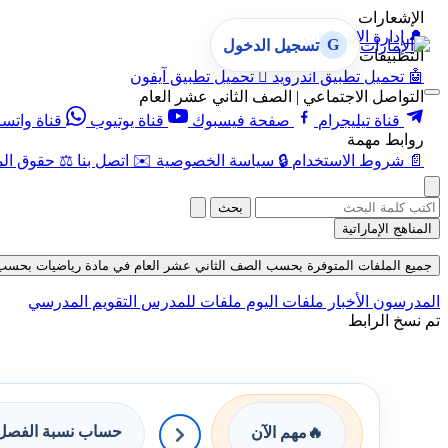
الإشعارات
🔔
إدارة الإشعارات
G
تسجيل الدخول
التطبيقات
🤖
تحميل تطبيق أندرويد

تحميل تطبيق آيفون
التواصل الاجتماعي | الصف الثاني عشر العام
قناة تيليجرام
صفحة فيسبوك
قناة يوتيوب
قناة واتس
روابط مهمة
📄
شروط الاستخدام
🔒
سياسة الخصوصية
✉️
اتصل بنا
⚖️
حقوق الم
بحث
المناهج الإماراتية
جميع الملفات المتوفرة بحسب الصف الثاني عشر العام في مادة رياضيات بحسب الفصل 
المدرسون
الأخبار
ملفات اليوم
ملفات للمدرس
التقويم المدرسي
تم نسخ الرابط
حساب نسبة الفصل 
🔥
مهم الآن