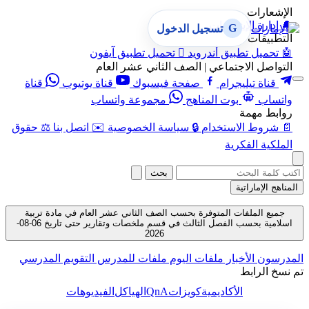
الإشعارات
🔔
إدارة الإشعارات
G
تسجيل الدخول
التطبيقات
🤖
تحميل تطبيق أندرويد

تحميل تطبيق آيفون
التواصل الاجتماعي | الصف الثاني عشر العام
قناة تيليجرام
صفحة فيسبوك
قناة يوتيوب
قناة
واتساب
بوت المناهج
مجموعة واتساب
روابط مهمة
📄
شروط الاستخدام
🔒
سياسة الخصوصية
✉️
اتصل بنا
⚖️
حقوق
الملكية الفكرية
بحث
المناهج الإماراتية
جميع الملفات المتوفرة بحسب الصف الثاني عشر العام في مادة تربية
اسلامية بحسب الفصل الثالث في قسم ملخصات وتقارير حتى تاريخ 06-08-
2026
المدرسون
الأخبار
ملفات اليوم
ملفات للمدرس
التقويم المدرسي
تم نسخ الرابط
QnA
الأكاديمية
كويزات
الهياكل
الفيديوهات