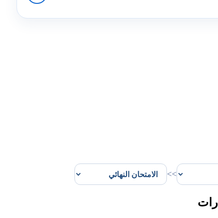
>>
رات