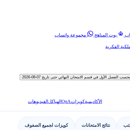
اب
بوت المناهج
مجموعة واتساب
لكية الفكرية
فصل الأول في قسم الامتحان النهائي حتى تاريخ 07-08-2026
QnA
الأكاديمية
كويزات
الهياكل
الفيديوهات
كتب
نتائج الامتحانات
كويزات لجميع الصفوف