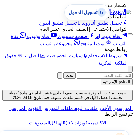
الإشعارات
🔔
إدارة الإشعارات
G
تسجيل الدخول
التطبيقات
🤖
تحميل تطبيق أندرويد

تحميل تطبيق آيفون
التواصل الاجتماعي | الصف الحادي عشر العام
قناة تيليجرام
صفحة فيسبوك
قناة يوتيوب
قناة
واتساب
بوت المناهج
مجموعة واتساب
روابط مهمة
📄
شروط الاستخدام
🔒
سياسة الخصوصية
✉️
اتصل بنا
⚖️
حقوق
الملكية الفكرية
بحث
المناهج الإماراتية
جميع الملفات المتوفرة بحسب الصف الحادي عشر العام في مادة كيمياء
بحسب الفصل الأول في قسم ملفات متنوعة حتى تاريخ 08-08-2026
المدرسون
الأخبار
ملفات اليوم
ملفات للمدرس
التقويم المدرسي
تم نسخ الرابط
QnA
الأكاديمية
كويزات
الهياكل
الفيديوهات