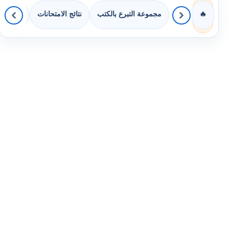
مجموعة التبرع بالكتب
نتائج الامتحانات
كويزات 
🔥