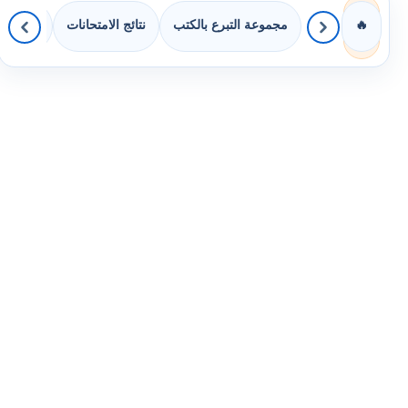
مجموعة التبرع بالكتب
نتائج الامتحانات
كويزات 
🔥