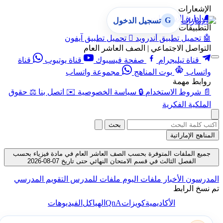
الإشعارات
🔔
إدارة الإشعارات
G
تسجيل الدخول
التطبيقات
🤖
تحميل تطبيق أندرويد

تحميل تطبيق آيفون
التواصل الاجتماعي | الصف العاشر العام
قناة تيليجرام
صفحة فيسبوك
قناة يوتيوب
قناة
واتساب
بوت المناهج
مجموعة واتساب
روابط مهمة
📄
شروط الاستخدام
🔒
سياسة الخصوصية
✉️
اتصل بنا
⚖️
حقوق
الملكية الفكرية
بحث
المناهج الإماراتية
جميع الملفات المتوفرة بحسب الصف العاشر العام في مادة فيزياء بحسب
الفصل الثالث في قسم الامتحان النهائي حتى تاريخ 07-08-2026
المدرسون
الأخبار
ملفات اليوم
ملفات للمدرس
التقويم المدرسي
تم نسخ الرابط
QnA
الأكاديمية
كويزات
الهياكل
الفيديوهات