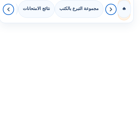
مجموعة التبرع بالكتب
نتائج الامتحانات
كويزات 
🔥