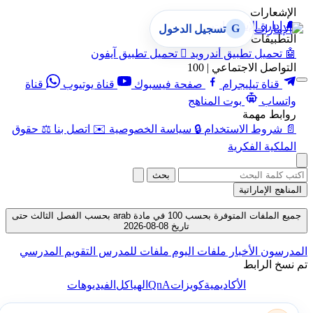
الإشعارات
🔔
إدارة الإشعارات
G
تسجيل الدخول
التطبيقات
🤖
تحميل تطبيق أندرويد

تحميل تطبيق آيفون
التواصل الاجتماعي | 100
قناة تيليجرام
صفحة فيسبوك
قناة يوتيوب
قناة
واتساب
بوت المناهج
روابط مهمة
📄
شروط الاستخدام
🔒
سياسة الخصوصية
✉️
اتصل بنا
⚖️
حقوق
الملكية الفكرية
بحث
المناهج الإماراتية
جميع الملفات المتوفرة بحسب 100 في مادة arab بحسب الفصل الثالث حتى
تاريخ 08-08-2026
المدرسون
الأخبار
ملفات اليوم
ملفات للمدرس
التقويم المدرسي
تم نسخ الرابط
QnA
الأكاديمية
كويزات
الهياكل
الفيديوهات