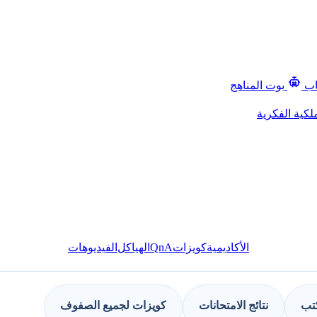
اب
بوت المناهج
لكية الفكرية
QnA
الأكاديمية
كويزات
الهياكل
الفيديوهات
كتب
نتائج الامتحانات
كويزات لجميع الصفوف