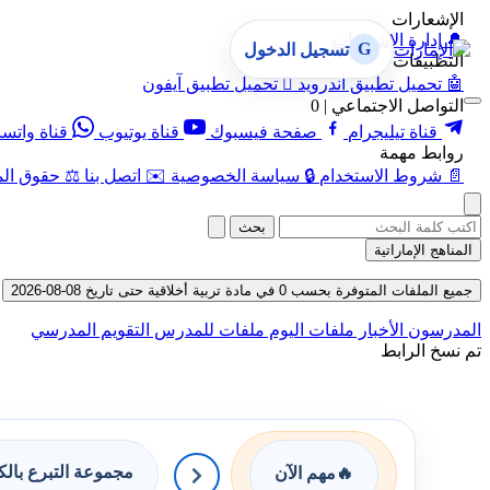
الإشعارات
🔔
إدارة الإشعارات
G
تسجيل الدخول
التطبيقات
🤖
تحميل تطبيق أندرويد

تحميل تطبيق آيفون
التواصل الاجتماعي | 0
قناة تيليجرام
صفحة فيسبوك
قناة يوتيوب
قناة واتس
روابط مهمة
📄
شروط الاستخدام
🔒
سياسة الخصوصية
✉️
اتصل بنا
⚖️
حقوق الم
بحث
المناهج الإماراتية
جميع الملفات المتوفرة بحسب 0 في مادة تربية أخلاقية حتى تاريخ 08-08-2026
المدرسون
الأخبار
ملفات اليوم
ملفات للمدرس
التقويم المدرسي
تم نسخ الرابط
مجموعة التبرع بال
🔥
مهم الآن