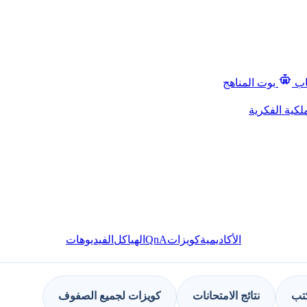
اب
بوت المناهج
لكية الفكرية
QnA
الأكاديمية
كويزات
الهياكل
الفيديوهات
كتب
نتائج الامتحانات
كويزات لجميع الصفوف