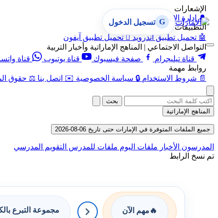
الإشعارات
🔔
إدارة الإشعارات
G
تسجيل الدخول
التطبيقات
🤖
تحميل تطبيق أندرويد

تحميل تطبيق آيفون
التواصل الاجتماعي | المناهج الإماراتية وأخبار التربية
قناة تيليجرام
صفحة فيسبوك
قناة يوتيوب
قناة واتس
روابط مهمة
📄
شروط الاستخدام
🔒
سياسة الخصوصية
✉️
اتصل بنا
⚖️
حقوق الم
بحث
المناهج الإماراتية
جميع الملفات المتوفرة في الإمارات حتى تاريخ 06-08-2026
المدرسون
الأخبار
ملفات اليوم
ملفات للمدرس
التقويم المدرسي
تم نسخ الرابط
مجموعة التبرع بال
🔥
مهم الآن