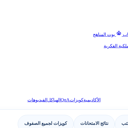
اب
بوت المناهج
لكية الفكرية
QnA
الأكاديمية
كويزات
الهياكل
الفيديوهات
كتب
نتائج الامتحانات
كويزات لجميع الصفوف