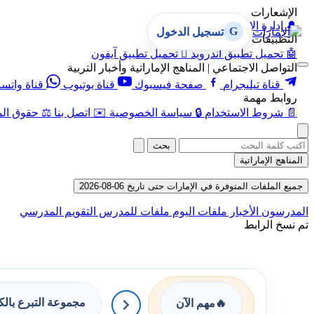
الإشعارات
🔔
إدارة الإشعارات
G
تسجيل الدخول
التطبيقات
🤖
تحميل تطبيق أندرويد

تحميل تطبيق آيفون
التواصل الاجتماعي | المناهج الإماراتية وأخبار التربية
قناة تيليجرام
صفحة فيسبوك
قناة يوتيوب
قناة واتس
روابط مهمة
📄
شروط الاستخدام
🔒
سياسة الخصوصية
✉️
اتصل بنا
⚖️
حقوق الم
بحث
المناهج الإماراتية
جميع الملفات المتوفرة في الإمارات حتى تاريخ 06-08-2026
المدرسون
الأخبار
ملفات اليوم
ملفات للمدرس
التقويم المدرسي
تم نسخ الرابط
مجموعة التبرع بال
🔥
مهم الآن