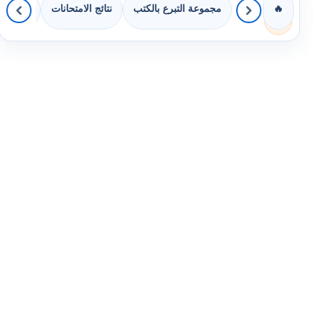
مجموعة التبرع بالكتب
نتائج الامتحانات
كويزات 
🔥