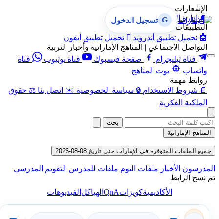
الإشعارات
🔔
إدارة الإشعارات
G
تسجيل الدخول
التطبيقات
🤖
تحميل تطبيق أندرويد

تحميل تطبيق آيفون
التواصل الاجتماعي | المناهج الإماراتية وأخبار التربية
قناة تيليجرام
صفحة فيسبوك
قناة يوتيوب
قناة
واتساب
بوت المناهج
روابط مهمة
📄
شروط الاستخدام
🔒
سياسة الخصوصية
✉️
اتصل بنا
⚖️
حقوق
الملكية الفكرية
بحث
المناهج الإماراتية
جميع الملفات المتوفرة في الإمارات حتى تاريخ 08-08-2026
المدرسون
الأخبار
ملفات اليوم
ملفات للمدرس
التقويم المدرسي
تم نسخ الرابط
QnA
الأكاديمية
كويزات
الهياكل
الفيديوهات