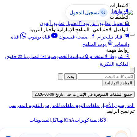
الإشعارات
🔔
إدارة الإشعارات
G
تسجيل الدخول
التطبيقات
🤖
تحميل تطبيق أندرويد

تحميل تطبيق آيفون
التواصل الاجتماعي | المناهج الإماراتية وأخبار التربية
قناة تيليجرام
صفحة فيسبوك
قناة يوتيوب
قناة
واتساب
بوت المناهج
روابط مهمة
📄
شروط الاستخدام
🔒
سياسة الخصوصية
✉️
اتصل بنا
⚖️
حقوق
الملكية الفكرية
بحث
المناهج الإماراتية
جميع الملفات المتوفرة في الإمارات حتى تاريخ 09-08-2026
المدرسون
الأخبار
ملفات اليوم
ملفات للمدرس
التقويم المدرسي
تم نسخ الرابط
QnA
الأكاديمية
كويزات
الهياكل
الفيديوهات