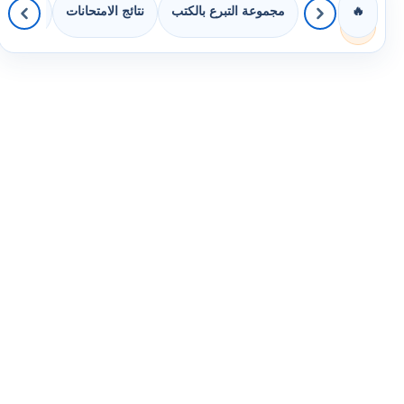
مجموعة التبرع بالكتب
نتائج الامتحانات
كويزات 
🔥