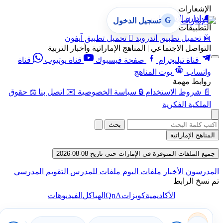
الإشعارات
🔔
إدارة الإشعارات
G
تسجيل الدخول
التطبيقات
🤖
تحميل تطبيق أندرويد

تحميل تطبيق آيفون
التواصل الاجتماعي | المناهج الإماراتية وأخبار التربية
قناة تيليجرام
صفحة فيسبوك
قناة يوتيوب
قناة
واتساب
بوت المناهج
روابط مهمة
📄
شروط الاستخدام
🔒
سياسة الخصوصية
✉️
اتصل بنا
⚖️
حقوق
الملكية الفكرية
بحث
المناهج الإماراتية
جميع الملفات المتوفرة في الإمارات حتى تاريخ 08-08-2026
المدرسون
الأخبار
ملفات اليوم
ملفات للمدرس
التقويم المدرسي
تم نسخ الرابط
QnA
الأكاديمية
كويزات
الهياكل
الفيديوهات