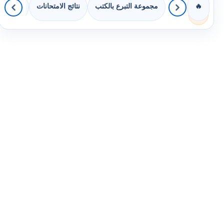
مجموعة التبرع بالكتب
نتائج الامتحانات
كويزات 
🔥