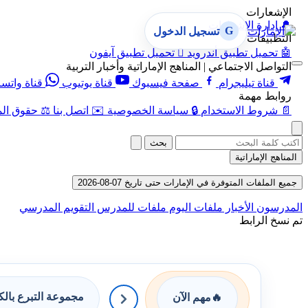
الإشعارات
🔔
إدارة الإشعارات
G
تسجيل الدخول
التطبيقات
🤖
تحميل تطبيق أندرويد

تحميل تطبيق آيفون
التواصل الاجتماعي | المناهج الإماراتية وأخبار التربية
قناة تيليجرام
صفحة فيسبوك
قناة يوتيوب
قناة واتس
روابط مهمة
📄
شروط الاستخدام
🔒
سياسة الخصوصية
✉️
اتصل بنا
⚖️
حقوق الم
بحث
المناهج الإماراتية
جميع الملفات المتوفرة في الإمارات حتى تاريخ 07-08-2026
المدرسون
الأخبار
ملفات اليوم
ملفات للمدرس
التقويم المدرسي
تم نسخ الرابط
مجموعة التبرع بال
🔥
مهم الآن