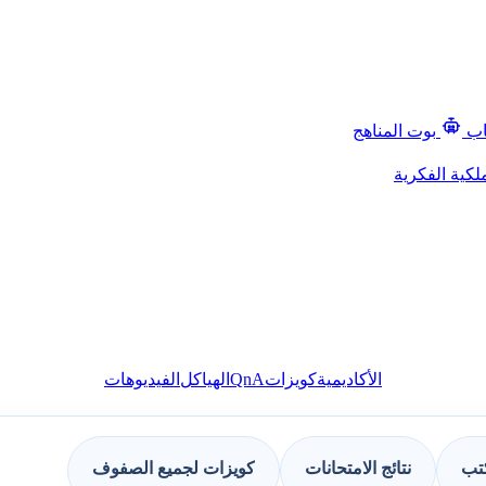
اب
بوت المناهج
لكية الفكرية
QnA
الأكاديمية
كويزات
الهياكل
الفيديوهات
كتب
نتائج الامتحانات
كويزات لجميع الصفوف