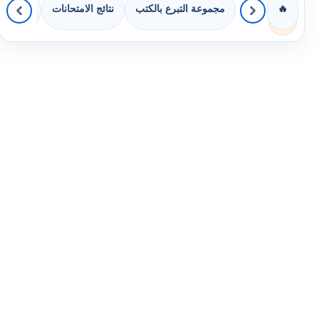
مجموعة التبرع بالكتب
نتائج الامتحانات
كويزات 
🔥