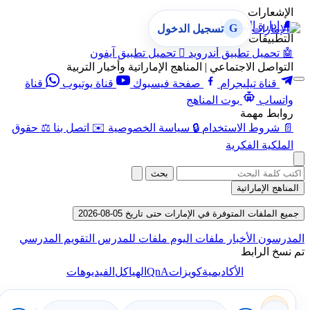
الإشعارات
🔔
إدارة الإشعارات
G
تسجيل الدخول
التطبيقات
🤖
تحميل تطبيق أندرويد

تحميل تطبيق آيفون
التواصل الاجتماعي | المناهج الإماراتية وأخبار التربية
قناة تيليجرام
صفحة فيسبوك
قناة يوتيوب
قناة
واتساب
بوت المناهج
روابط مهمة
📄
شروط الاستخدام
🔒
سياسة الخصوصية
✉️
اتصل بنا
⚖️
حقوق
الملكية الفكرية
بحث
المناهج الإماراتية
جميع الملفات المتوفرة في الإمارات حتى تاريخ 05-08-2026
المدرسون
الأخبار
ملفات اليوم
ملفات للمدرس
التقويم المدرسي
تم نسخ الرابط
QnA
الأكاديمية
كويزات
الهياكل
الفيديوهات