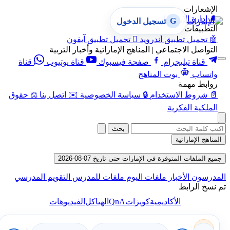
الإشعارات
🔔
إدارة الإشعارات
G
تسجيل الدخول
التطبيقات
🤖
تحميل تطبيق أندرويد

تحميل تطبيق آيفون
التواصل الاجتماعي | المناهج الإماراتية وأخبار التربية
قناة تيليجرام
صفحة فيسبوك
قناة يوتيوب
قناة
واتساب
بوت المناهج
روابط مهمة
📄
شروط الاستخدام
🔒
سياسة الخصوصية
✉️
اتصل بنا
⚖️
حقوق
الملكية الفكرية
بحث
المناهج الإماراتية
جميع الملفات المتوفرة في الإمارات حتى تاريخ 07-08-2026
المدرسون
الأخبار
ملفات اليوم
ملفات للمدرس
التقويم المدرسي
تم نسخ الرابط
QnA
الأكاديمية
كويزات
الهياكل
الفيديوهات