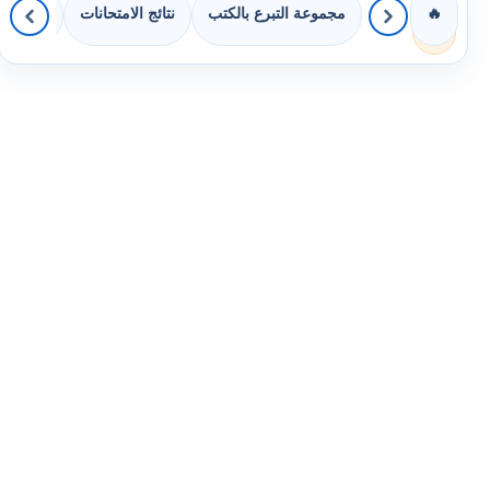
مجموعة التبرع بالكتب
نتائج الامتحانات
كويزات 
🔥