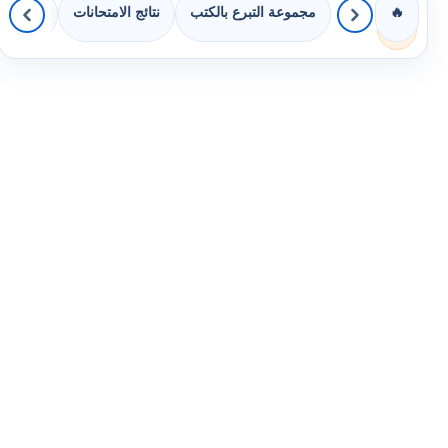
مجموعة التبرع بالكتب
نتائج الامتحانات
كويزات 
🔥