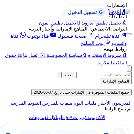
الإشعارات
🔔
إدارة الإشعارات
G
تسجيل الدخول
التطبيقات
🤖
تحميل تطبيق أندرويد

تحميل تطبيق آيفون
التواصل الاجتماعي | المناهج الإماراتية وأخبار التربية
قناة تيليجرام
صفحة فيسبوك
قناة يوتيوب
قناة
واتساب
بوت المناهج
روابط مهمة
📄
شروط الاستخدام
🔒
سياسة الخصوصية
✉️
اتصل بنا
⚖️
حقوق
الملكية الفكرية
بحث
المناهج الإماراتية
جميع الملفات المتوفرة في الإمارات حتى تاريخ 07-08-2026
المدرسون
الأخبار
ملفات اليوم
ملفات للمدرس
التقويم المدرسي
تم نسخ الرابط
QnA
الأكاديمية
كويزات
الهياكل
الفيديوهات