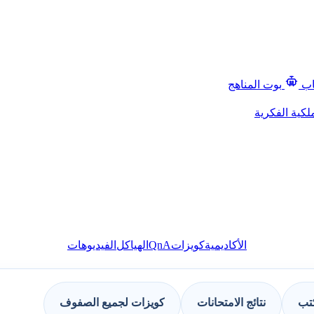
اب
بوت المناهج
لكية الفكرية
QnA
الأكاديمية
كويزات
الهياكل
الفيديوهات
كتب
نتائج الامتحانات
كويزات لجميع الصفوف