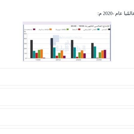
عام -2020 م: