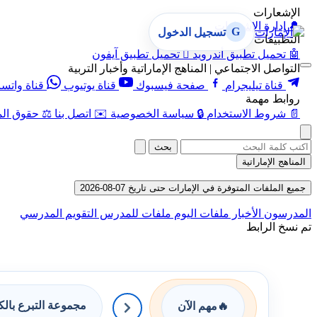
الإشعارات
🔔
إدارة الإشعارات
G
تسجيل الدخول
التطبيقات
🤖
تحميل تطبيق أندرويد

تحميل تطبيق آيفون
التواصل الاجتماعي | المناهج الإماراتية وأخبار التربية
قناة تيليجرام
صفحة فيسبوك
قناة يوتيوب
قناة واتس
روابط مهمة
📄
شروط الاستخدام
🔒
سياسة الخصوصية
✉️
اتصل بنا
⚖️
حقوق الم
بحث
المناهج الإماراتية
جميع الملفات المتوفرة في الإمارات حتى تاريخ 07-08-2026
المدرسون
الأخبار
ملفات اليوم
ملفات للمدرس
التقويم المدرسي
تم نسخ الرابط
مجموعة التبرع بال
🔥
مهم الآن