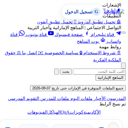
الإشعارات
🔔
إدارة الإشعارات
G
تسجيل الدخول
التطبيقات
🤖
تحميل تطبيق أندرويد

تحميل تطبيق آيفون
التواصل الاجتماعي | المناهج الإماراتية وأخبار التربية
قناة تيليجرام
صفحة فيسبوك
قناة يوتيوب
قناة
واتساب
بوت المناهج
روابط مهمة
📄
شروط الاستخدام
🔒
سياسة الخصوصية
✉️
اتصل بنا
⚖️
حقوق
الملكية الفكرية
بحث
المناهج الإماراتية
جميع الملفات المتوفرة في الإمارات حتى تاريخ 07-08-2026
المدرسون
الأخبار
ملفات اليوم
ملفات للمدرس
التقويم المدرسي
تم نسخ الرابط
QnA
الأكاديمية
كويزات
الهياكل
الفيديوهات