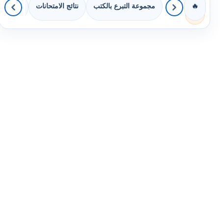
مجموعة التبرع بالكتب
نتائج الامتحانات
كويزات 
🔥